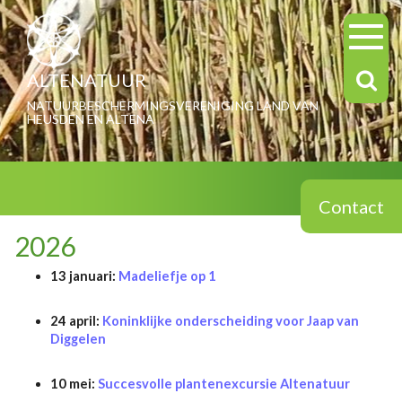
ALTENATUUR
NATUURBESCHERMINGSVERENIGING LAND VAN
HEUSDEN EN ALTENA
Contact
2026
13 januari:
Madeliefje op 1
24 april:
Koninklijke onderscheiding voor Jaap van
Diggelen
10 mei:
Succesvolle plantenexcursie Altenatuur