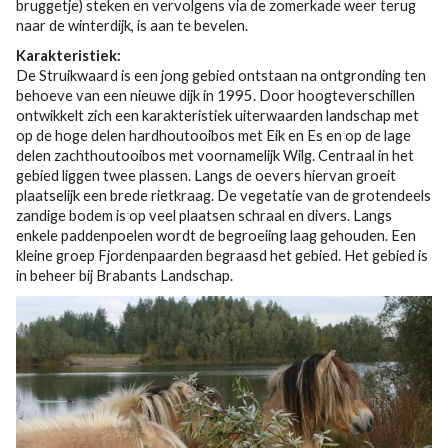
bruggetje) steken en vervolgens via de zomerkade weer terug
naar de winterdijk, is aan te bevelen.
Karakteristiek:
De Struikwaard is een jong gebied ontstaan na ontgronding ten
behoeve van een nieuwe dijk in 1995. Door hoogteverschillen
ontwikkelt zich een karakteristiek uiterwaarden landschap met
op de hoge delen hardhoutooibos met Eik en Es en op de lage
delen zachthoutooibos met voornamelijk Wilg. Centraal in het
gebied liggen twee plassen. Langs de oevers hiervan groeit
plaatselijk een brede rietkraag. De vegetatie van de grotendeels
zandige bodem is op veel plaatsen schraal en divers. Langs
enkele paddenpoelen wordt de begroeiing laag gehouden. Een
kleine groep Fjordenpaarden begraasd het gebied. Het gebied is
in beheer bij Brabants Landschap.