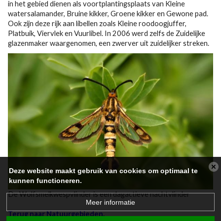
in het gebied dienen als voortplantingsplaats van Kleine
watersalamander, Bruine kikker, Groene kikker en Gewone pad.
Ook zijn deze rijk aan libellen zoals Kleine roodoogjuffer,
Platbuik, Viervlek en Vuurlibel. In 2006 werd zelfs de Zuidelijke
glazenmaker waargenomen, een zwerver uit zuidelijker streken.
Deze website maakt gebruik van cookies om optimaal te
kunnen functioneren.
De Wolfsmelkwespvlinder is een dagactieve nachtvlinder
Meer informatie
Terug naar Natuurgebieden.