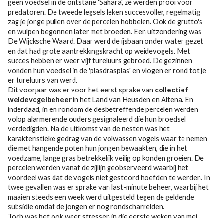
geen voedsel in de ontstane 'Sahara', ze werden prooi voor
predatoren. De tweede legsels leken succesvoller, regelmatig
zag je jonge pullen over de percelen hobbelen. Ook de grutto's
en wulpen begonnen later met broeden. Een uitzondering was
De Wijcksche Waard. Daar werd de ijsbaan onder water gezet
en dat had grote aantrekkingskracht op weidevogels. Met
succes hebben er weer vijf tureluurs gebroed. De gezinnen
vonden hun voedsel in de 'plasdrasplas' en vlogen er rond tot je
er tureluurs van werd.
Dit voorjaar was er voor het eerst sprake van
collectief
weidevogelbeheer
in het Land van Heusden en Altena. En
inderdaad, in en rondom de desbetreffende percelen werden
volop alarmerende ouders gesignaleerd die hun broedsel
verdedigden. Na de uitkomst van de nesten was het
karakteristieke gedrag van de volwassen vogels waar te nemen
die met hangende poten hun jongen bewaakten, die in het
voedzame, lange gras betrekkelijk veilig op konden groeien. De
percelen werden vanaf de zijlijn geobserveerd waarbij het
voordeel was dat de vogels niet gestoord hoefden te werden. In
twee gevallen was er sprake van last-minute beheer, waarbij het
maaien steeds een week werd uitgesteld tegen de geldende
subsidie omdat de jongen er nog rondscharrelden.
Toch was het ook weer stressen in die eerste weken van mei.