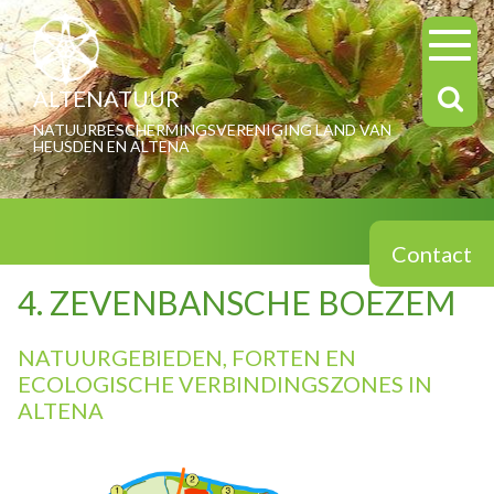
ALTENATUUR
NATUURBESCHERMINGSVERENIGING LAND VAN
HEUSDEN EN ALTENA
Contact
4. ZEVENBANSCHE BOEZEM
NATUURGEBIEDEN, FORTEN EN
ECOLOGISCHE VERBINDINGSZONES IN
ALTENA