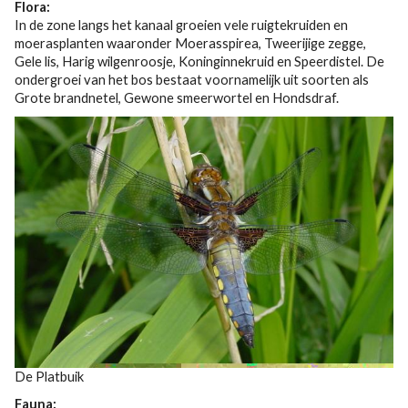
Flora:
In de zone langs het kanaal groeien vele ruigtekruiden en
moerasplanten waaronder Moerasspirea, Tweerijige zegge,
Gele lis, Harig wilgenroosje, Koninginnekruid en Speerdistel. De
ondergroei van het bos bestaat voornamelijk uit soorten als
Grote brandnetel, Gewone smeerwortel en Hondsdraf.
De Platbuik
Fauna: