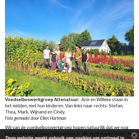
Voedselboswerkgroep Altenatuur:
Arie en Willeke staan in
het midden, met hun kinderen. Van links naar rechts: Stefan,
Thea, Mark, Wijnand en Cindy.
Foto gemaakt door Ellen Hartman
Wij van de voedselboswerkgroep hopen natuurlijk dat we nog
verder kunnen groeien. We hebben er alle vertrouwen in dat de
Deze website maakt gebruik van cookies om optimaal te