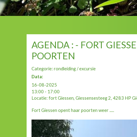
AGENDA : - FORT GIES
POORTEN
Categorie: rondleiding / excursie
Data:
16-08-2025
13:00 - 17:00
Locatie: fort Giessen, Giessensesteeg 2, 4283 HP G
Fort Giessen opent haar poorten weer .....